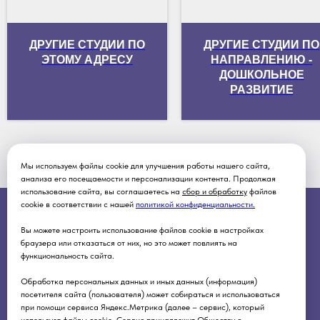
ДРУГИЕ СТУДИИ ПО
ДРУГИЕ СТУДИИ ПО
ЭТОМУ АДРЕСУ
НАПРАВЛЕНИЮ -
ДОШКОЛЬНОЕ
РАЗВИТИЕ
Мы используем файлы cookie для улучшения работы нашего сайта,
анализа его посещаемости и персонализации контента. Продолжая
использование сайта, вы соглашаетесь на
сбор и обработку
файлов
cookie в соответствии с нашей
политикой конфиденциальности
.
О НАС
НАПРАВЛЕНИЯ ЗАНЯТИЙ
Вы можете настроить использование файлов cookie в настройках
Главная
Хореография
браузера или отказаться от них, но это может повлиять на
Руководители студий
Музыка и вокал
функциональность сайта.
Открыть свою студию
Изобразительное искусство
Обработка персональных данных и иных данных (информация)
Театральное искусство
посетителя сайта (пользователя) может собираться и использоваться
Дошкольное развитие
при помощи сервиса Яндекс.Метрика (далее – сервис), который