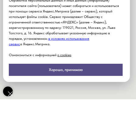
Обработка персональных данных и иных данных (информация)
посетителя сайта (пользователя) может собираться и использоваться
при помощи сервиса Яндекс.Метрика (далее – сервис), который
использует файлы cookie. Сервис принадлежит Обществу с
ограниченной ответственностью «ЯНДЕКС» (далее – Яндекс),
зарегистрированному по адресу: 119021, Россия, Москва, ул. Льва
Толстого, д. 16. Яндекс обрабатывает указанную информацию в
порядке, установленном
в условиях использования
серви
с
а Яндекс.Метрика.
Ознакомиться с информацией
о cookies
Хорошо, принимаю