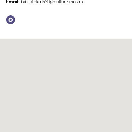
Email
: biblioteka194@culture.mos.ru