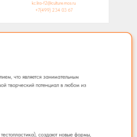
kc.lira-f2@culture.mos.ru
+7(499) 234 03 67
лием, что является занимательным
вой творческий потенциал в любом из
, тестопластика), создают новые формы,